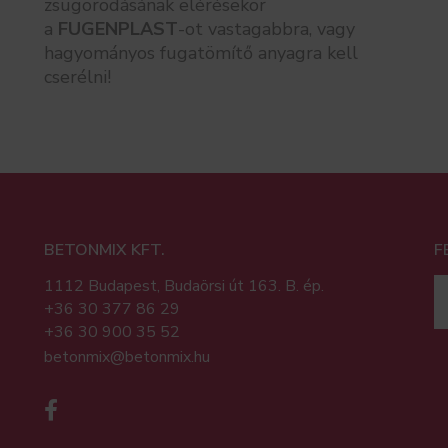
zsugorodásának elérésekor
a
FUGENPLAST
-ot vastagabbra, vagy
hagyományos fugatömítő anyagra kell
cserélni!
BETONMIX KFT.
F
1112 Budapest, Budaörsi út 163. B. ép.
+36 30 377 86 29
+36 30 900 35 52
betonmix@betonmix.hu