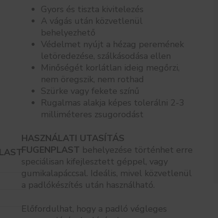
Gyors és tiszta kivitelezés
A vágás után közvetlenül
behelyezhető
Védelmet nyújt a hézag peremének
letöredezése, szálkásodása ellen
Minőségét korlátlan ideig megőrzi,
nem öregszik, nem rothad
Szürke vagy fekete színű
Rugalmas alakja képes tolerálni 2-3
milliméteres zsugorodást
HASZNÁLATI UTASÍTÁS
FUGENPLAST
behelyezése történhet erre
LAST
speciálisan kifejlesztett géppel, vagy
gumikalapáccsal. Ideális, mivel közvetlenül
a padlókészítés után használható.
Előfordulhat, hogy a padló végleges