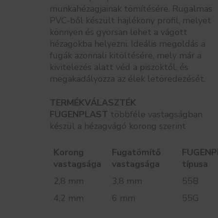
munkahézagjainak tömítésére. Rugalmas
PVC-ből készült hajlékony profil, melyet
könnyen és gyorsan lehet a vágott
hézagokba helyezni. Ideális megoldás a
fugák azonnali kitöltésére, mely már a
kivitelezés alatt véd a piszoktól, és
megakadályozza az élek letöredezését.
TERMÉKVÁLASZTÉK
FUGENPLAST
többféle vastagságban
készül a hézagvágó korong szerint
Korong
Fugatömítő
FUGENP
vastagsága
vastagsága
típusa
2,8 mm
3,8 mm
55B
4,2 mm
6 mm
55G