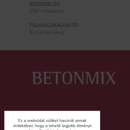
KISZERELÉS
250 m/tekercs
FELHASZNÁLHATÓ
Korlátlan ideig
Ez a weboldal sütiket használ annak
érdekében, hogy a lehető legjobb élményt