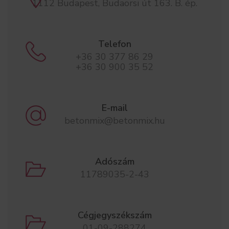
1112 Budapest, Budaörsi út 163. B. ép.
Telefon
+36 30 377 86 29
+36 30 900 35 52
E-mail
betonmix@betonmix.hu
Adószám
11789035-2-43
Cégjegyszékszám
01-09-288274