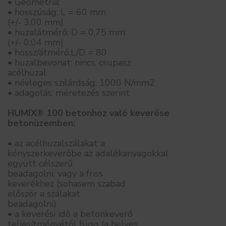
• Geometria:
• hosszúság: L = 60 mm
(+/- 3,00 mm)
• huzalátmérő: D = 0,75 mm
(+/- 0,04 mm)
• hossz/átmérő:L/D = 80
• huzalbevonat: nincs, csupasz
acélhuzal
• névleges szilárdság: 1000 N/mm2
• adagolás: méretezés szerint
HUMIX® 100 betonhoz való keverése
betonüzemben:
• az acélhuzalszálakat a
kényszerkeverőbe az adalékanyagokkal
együtt célszerű
beadagolni, vagy a friss
keverékhez (sohasem szabad
először a szálakat
beadagolni)
• a keverési idő a betonkeverő
teljesítményétől függ (a helyes