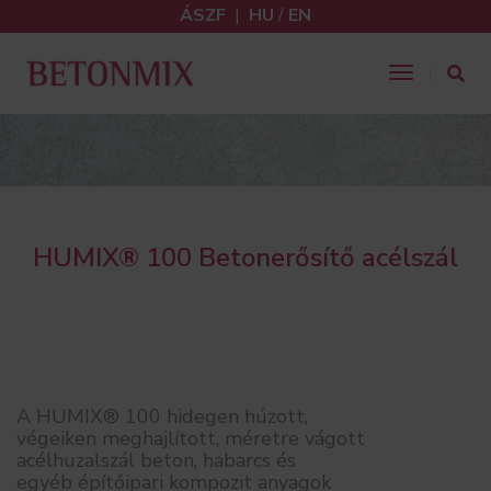
ÁSZF
|
HU
/
EN
Toggle
Navigatio
HUMIX® 100 Betonerősítő acélszál
A HUMIX® 100 hidegen húzott,
végeiken meghajlított, méretre vágott
acélhuzalszál beton, habarcs és
egyéb építőipari kompozit anyagok