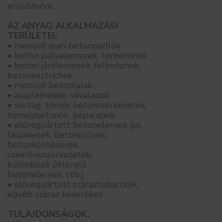
erősítésére.
AZ ANYAG ALKALMAZÁSI
TERÜLETEI:
• monolit ipari betonpadlók
• beton pályalemezek, térbetonok
• beton járólemezek, felbetonok,
betonesztrichek
• monolit betonfalak
• alaplemezek, sávalapok
• vastag, tömör betonszerkezetek,
tömegbetonok, gépalapok
• előregyártott betonelemek (pl.
falpanelek, betoncsövek,
betonkonténerek,
szekrényszerkezetek,
különböző útterelő
betonelemek, stb.)
• előregyártott szárazhabarcsok,
egyéb száraz keverékek
TULAJDONSÁGOK: