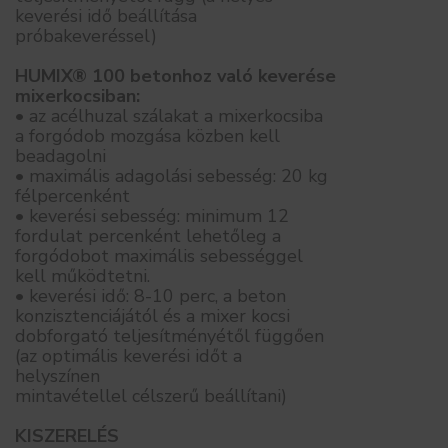
keverési idő beállítása
próbakeveréssel)
HUMIX® 100 betonhoz való keverése
mixerkocsiban:
• az acélhuzal szálakat a mixerkocsiba
a forgódob mozgása közben kell
beadagolni
• maximális adagolási sebesség: 20 kg
félpercenként
• keverési sebesség: minimum 12
fordulat percenként lehetőleg a
forgódobot maximális sebességgel
kell működtetni.
• keverési idő: 8-10 perc, a beton
konzisztenciájától és a mixer kocsi
dobforgató teljesítményétől függően
(az optimális keverési időt a
helyszínen
mintavétellel célszerű beállítani)
KISZERELÉS